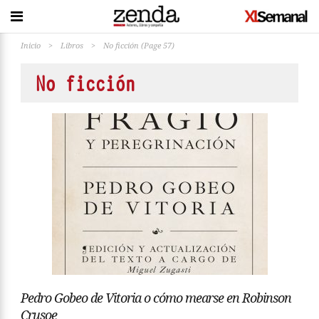
Inicio
>
Libros
>
No ficción
(Page 57)
No ficción
Pedro Gobeo de Vitoria o cómo mearse en Robinson
Crusoe