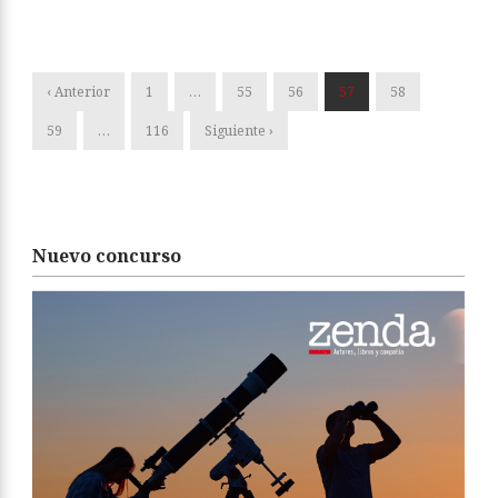
‹ Anterior
1
…
55
56
57
58
59
…
116
Siguiente ›
Nuevo concurso