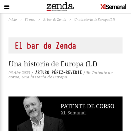
Inicio
>
Firmas
>
El bar de Zenda
>
Una historia de Europa (LI)
El bar de Zenda
Una historia de Europa (LI)
ARTURO PÉREZ-REVERTE
06 Abr 2023
/
/
Patente de
corso
,
Una historia de Europa