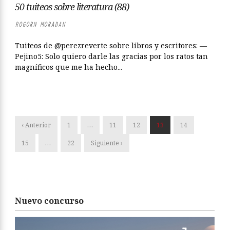
50 tuiteos sobre literatura (88)
ROGORN MORADAN
Tuiteos de @perezreverte sobre libros y escritores: —
Pejino5: Solo quiero darle las gracias por los ratos tan
magníficos que me ha hecho...
‹ Anterior
1
…
11
12
13
14
15
…
22
Siguiente ›
Nuevo concurso