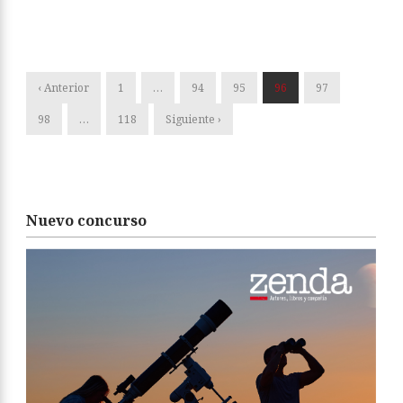
‹ Anterior
1
…
94
95
96
97
98
…
118
Siguiente ›
Nuevo concurso